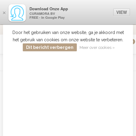
Download Onze App
VIEW
×
CURAMORA BV
FREE - In Google Play
VERZENDI
MEER DAN 18 JAAR ERVARING
9.2
VERSTUU
Door het gebruiken van onze website, ga je akkoord met
het gebruik van cookies om onze website te verbeteren.
0
MENU
Dit bericht verbergen
Meer over cookies »
WIST JE DAT HAARBOETIEK DE GROOTSTE COLLECTIE ZON
PRODUCTEN HEEFT IN DE BELENUX ? ..... KLIK IN DE MENU
BALK HIERBOVEN OP ZON EN ONTDEK ZE ALLEMAAL
Home
/
Tags
/
american crew lubricating
Producten getagd met american
crew lubricating