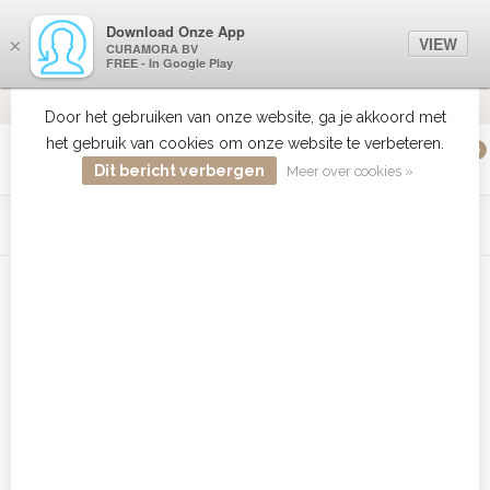
Download Onze App
VIEW
×
CURAMORA BV
FREE - In Google Play
VERZENDI
MEER DAN 18 JAAR ERVARING
9.2
VERSTUU
Door het gebruiken van onze website, ga je akkoord met
het gebruik van cookies om onze website te verbeteren.
0
MENU
Dit bericht verbergen
Meer over cookies »
WIST JE DAT HAARBOETIEK DE GROOTSTE COLLECTIE ZON
PRODUCTEN HEEFT IN DE BELENUX ? ..... KLIK IN DE MENU
BALK HIERBOVEN OP ZON EN ONTDEK ZE ALLEMAAL
Home
/
Tags
/
American Crew Grooming Aanbieding
Producten getagd met American
Crew Grooming Aanbieding