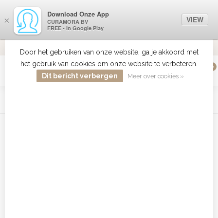
Download Onze App
VIEW
×
CURAMORA BV
FREE - In Google Play
VERZENDI
MEER DAN 18 JAAR ERVARING
9.2
VERSTUU
Door het gebruiken van onze website, ga je akkoord met
het gebruik van cookies om onze website te verbeteren.
0
MENU
Dit bericht verbergen
Meer over cookies »
WIST JE DAT HAARBOETIEK DE GROOTSTE COLLECTIE ZON
PRODUCTEN HEEFT IN DE BELENUX ? ..... KLIK IN DE MENU
BALK HIERBOVEN OP ZON EN ONTDEK ZE ALLEMAAL
Home
/
Tags
/
american crew commander
Producten getagd met american
crew commander