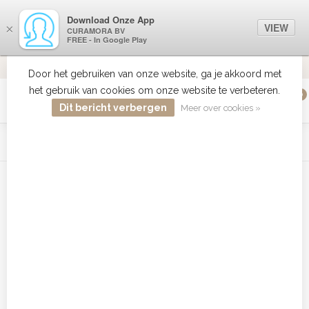
Download Onze App
VIEW
×
CURAMORA BV
FREE - In Google Play
VERZENDI
MEER DAN 18 JAAR ERVARING
9.2
VERSTUU
Door het gebruiken van onze website, ga je akkoord met
het gebruik van cookies om onze website te verbeteren.
0
MENU
Dit bericht verbergen
Meer over cookies »
WIST JE DAT HAARBOETIEK DE GROOTSTE COLLECTIE ZON
PRODUCTEN HEEFT IN DE BELENUX ? ..... KLIK IN DE MENU
BALK HIERBOVEN OP ZON EN ONTDEK ZE ALLEMAAL
Home
/
Tags
/
american crew classic styling
Producten getagd met american
crew classic styling