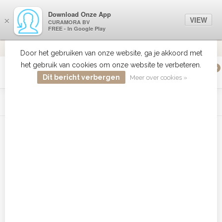
Download Onze App
VIEW
×
CURAMORA BV
FREE - In Google Play
VERZENDING BE/NL +€50 IS GRATIS
ALTIJD DE
9.2
VERSTUURD
Door het gebruiken van onze website, ga je akkoord met
het gebruik van cookies om onze website te verbeteren.
0
MENU
Dit bericht verbergen
Meer over cookies »
WIST JE DAT HAARBOETIEK DE GROOTSTE COLLECTIE ZON
PRODUCTEN HEEFT IN DE BELENUX ? ..... KLIK IN DE MENU
BALK HIERBOVEN OP ZON EN ONTDEK ZE ALLEMAAL
Home
/
Tags
/
American Crew Body Wash Promotie
Producten getagd met American
Crew Body Wash Promotie