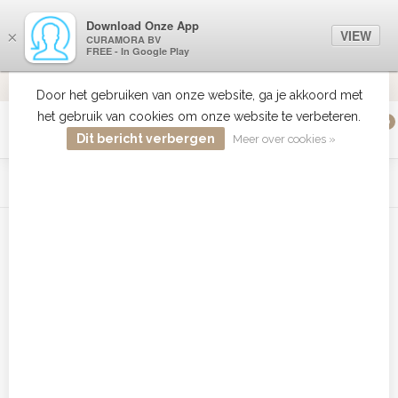
Download Onze App
VIEW
×
CURAMORA BV
FREE - In Google Play
VERZENDI
MEER DAN 18 JAAR ERVARING
9.2
VERSTUU
Door het gebruiken van onze website, ga je akkoord met
het gebruik van cookies om onze website te verbeteren.
0
MENU
Dit bericht verbergen
Meer over cookies »
WIST JE DAT HAARBOETIEK DE GROOTSTE COLLECTIE ZON
PRODUCTEN HEEFT IN DE BELENUX ? ..... KLIK IN DE MENU
BALK HIERBOVEN OP ZON EN ONTDEK ZE ALLEMAAL
Home
/
Tags
/
American Crew België
Producten getagd met American
Crew België