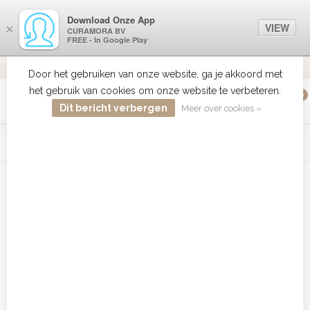
Download Onze App
VIEW
×
CURAMORA BV
FREE - In Google Play
VERZENDI
MEER DAN 18 JAAR ERVARING
9.2
VERSTUU
Door het gebruiken van onze website, ga je akkoord met
het gebruik van cookies om onze website te verbeteren.
0
MENU
Dit bericht verbergen
Meer over cookies »
WIST JE DAT HAARBOETIEK DE GROOTSTE COLLECTIE ZON
PRODUCTEN HEEFT IN DE BELENUX ? ..... KLIK IN DE MENU
BALK HIERBOVEN OP ZON EN ONTDEK ZE ALLEMAAL
Home
/
Tags
/
alterna kopen
Producten getagd met alterna
kopen