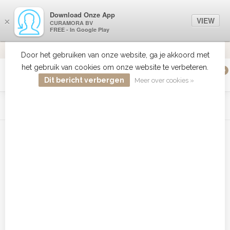
Download Onze App
VIEW
×
CURAMORA BV
FREE - In Google Play
ALTIJD DE BESTE PRIJS
9.2
Door het gebruiken van onze website, ga je akkoord met
het gebruik van cookies om onze website te verbeteren.
0
MENU
Dit bericht verbergen
Meer over cookies »
WIST JE DAT HAARBOETIEK DE GROOTSTE COLLECTIE ZON
PRODUCTEN HEEFT IN DE BELENUX ? ..... KLIK IN DE MENU
BALK HIERBOVEN OP ZON EN ONTDEK ZE ALLEMAAL
Home
/
Tags
/
affinage funky styler review
Producten getagd met affinage
funky styler review