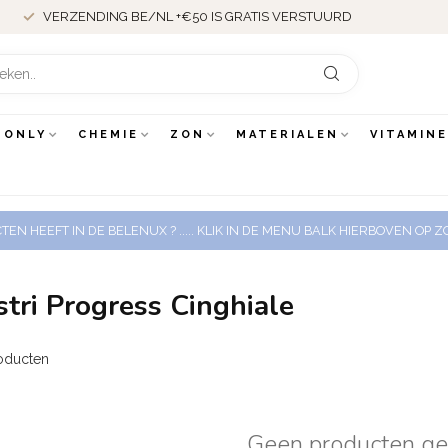
VERZENDING BE/NL +€50 IS GRATIS VERSTUURD
 ONLY
CHEMIE
ZON
MATERIALEN
VITAMIN
EN HEEFT IN DE BELENUX ? ..... KLIK IN DE MENU BALK HIERBOVEN OP
ri Progress Cinghiale
oducten
Geen producten g