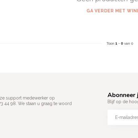
GA VERDER MET WIN
Toon
1
-
0
van 0
Abonneer j
 onze support medewerker op
Blijf op de hoo
73 44 98. We staan u graag te woord