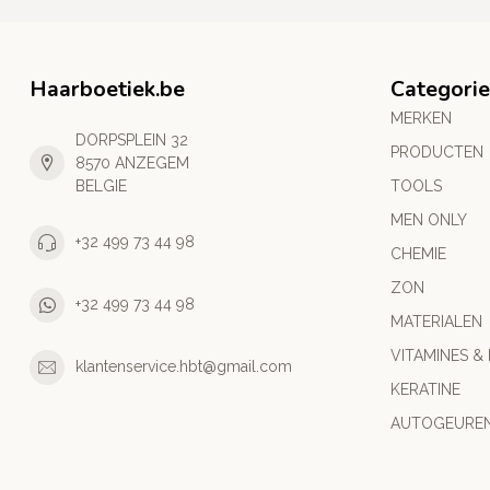
Haarboetiek.be
Categori
MERKEN
DORPSPLEIN 32
PRODUCTEN
8570 ANZEGEM
BELGIE
TOOLS
MEN ONLY
+32 499 73 44 98
CHEMIE
ZON
+32 499 73 44 98
MATERIALEN
VITAMINES &
klantenservice.hbt@gmail.com
KERATINE
AUTOGEURE