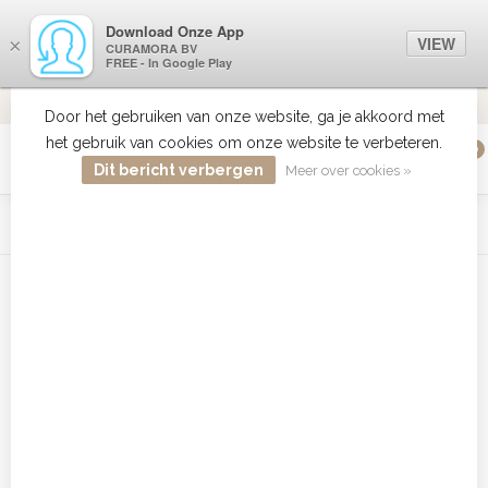
Download Onze App
VIEW
×
CURAMORA BV
FREE - In Google Play
VERZENDI
MEER DAN 18 JAAR ERVARING
9.2
VERSTUU
Door het gebruiken van onze website, ga je akkoord met
het gebruik van cookies om onze website te verbeteren.
0
MENU
Dit bericht verbergen
Meer over cookies »
WIST JE DAT HAARBOETIEK DE GROOTSTE COLLECTIE ZON
PRODUCTEN HEEFT IN DE BELENUX ? ..... KLIK IN DE MENU
BALK HIERBOVEN OP ZON EN ONTDEK ZE ALLEMAAL
Home
/
Tags
/
3mm
Producten getagd met 3mm
Filters