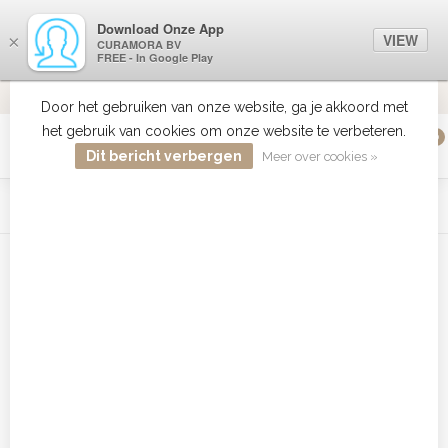
Download Onze App
VIEW
×
CURAMORA BV
FREE - In Google Play
VERZENDI
MEER DAN 18 JAAR ERVARING
9.2
VERSTUU
Door het gebruiken van onze website, ga je akkoord met
het gebruik van cookies om onze website te verbeteren.
0
MENU
Dit bericht verbergen
Meer over cookies »
WIST JE DAT HAARBOETIEK DE GROOTSTE COLLECTIE ZON
PRODUCTEN HEEFT IN DE BELENUX ? ..... KLIK IN DE MENU
BALK HIERBOVEN OP ZON EN ONTDEK ZE ALLEMAAL
Home
/
Tags
/
3267
Producten getagd met 3267
Filters