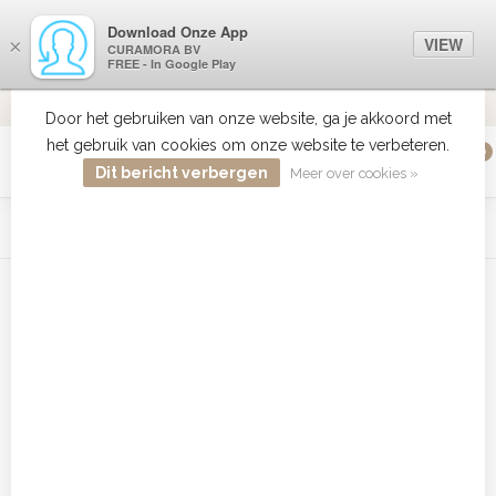
Download Onze App
VIEW
×
CURAMORA BV
FREE - In Google Play
VERZENDI
MEER DAN 18 JAAR ERVARING
9.2
VERSTUU
Door het gebruiken van onze website, ga je akkoord met
het gebruik van cookies om onze website te verbeteren.
0
MENU
Dit bericht verbergen
Meer over cookies »
WIST JE DAT HAARBOETIEK DE GROOTSTE COLLECTIE ZON
PRODUCTEN HEEFT IN DE BELENUX ? ..... KLIK IN DE MENU
BALK HIERBOVEN OP ZON EN ONTDEK ZE ALLEMAAL
Home
/
Tags
/
150 ml
Producten getagd met 150 ml
Filters