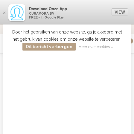
Download Onze App
VIEW
×
CURAMORA BV
FREE - In Google Play
VERZENDI
MEER DAN 18 JAAR ERVARING
9.2
VERSTUU
Door het gebruiken van onze website, ga je akkoord met
het gebruik van cookies om onze website te verbeteren.
0
MENU
Dit bericht verbergen
Meer over cookies »
WIST JE DAT HAARBOETIEK DE GROOTSTE COLLECTIE ZON
PRODUCTEN HEEFT IN DE BELENUX ? ..... KLIK IN DE MENU
BALK HIERBOVEN OP ZON EN ONTDEK ZE ALLEMAAL
Home
/
Tags
/
13 rijen. Pneuma Sanglier
Producten getagd met 13 rijen.
Pneuma Sanglier