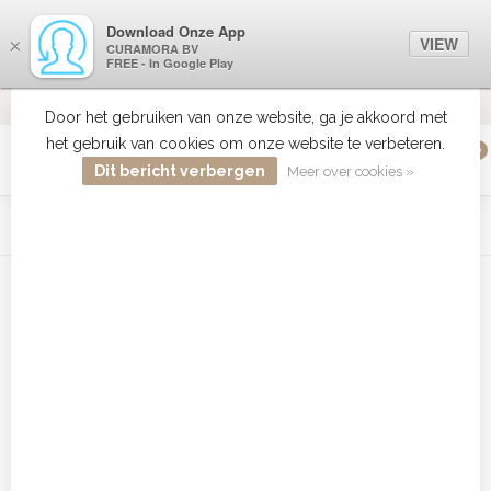
Download Onze App
VIEW
×
CURAMORA BV
FREE - In Google Play
VERZENDI
MEER DAN 18 JAAR ERVARING
9.2
VERSTUU
Door het gebruiken van onze website, ga je akkoord met
het gebruik van cookies om onze website te verbeteren.
0
MENU
Dit bericht verbergen
Meer over cookies »
WIST JE DAT HAARBOETIEK DE GROOTSTE COLLECTIE ZON
PRODUCTEN HEEFT IN DE BELENUX ? ..... KLIK IN DE MENU
BALK HIERBOVEN OP ZON EN ONTDEK ZE ALLEMAAL
Home
/
Tags
/
11 rijen. Pneuma zuiver sanglier
Producten getagd met 11 rijen.
Pneuma zuiver sanglier