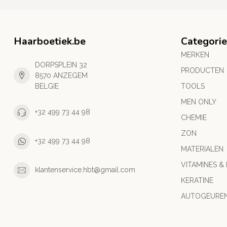
Haarboetiek.be
Categori
MERKEN
DORPSPLEIN 32
PRODUCTEN
8570 ANZEGEM
BELGIE
TOOLS
MEN ONLY
+32 499 73 44 98
CHEMIE
ZON
+32 499 73 44 98
MATERIALEN
VITAMINES &
klantenservice.hbt@gmail.com
KERATINE
AUTOGEURE