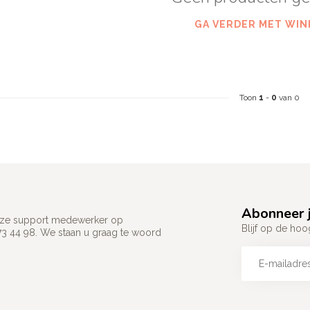
GA VERDER MET WIN
Toon
1
-
0
van 0
Abonneer j
 onze support medewerker op
Blijf op de hoo
73 44 98. We staan u graag te woord