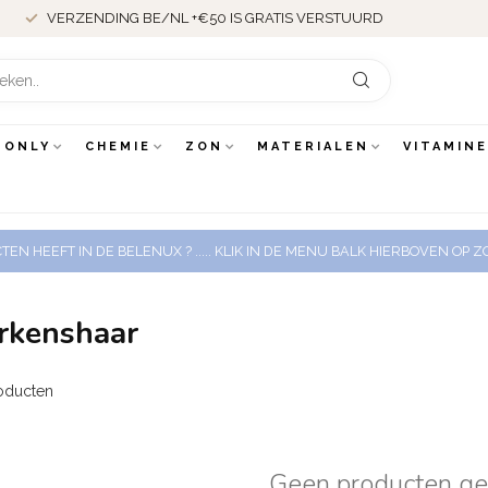
VERZENDING BE/NL +€50 IS GRATIS VERSTUURD
 ONLY
CHEMIE
ZON
MATERIALEN
VITAMIN
EN HEEFT IN DE BELENUX ? ..... KLIK IN DE MENU BALK HIERBOVEN OP
rkenshaar
oducten
Geen producten g