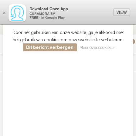
Download Onze App
VIEW
×
CURAMORA BV
FREE - In Google Play
VERZENDI
MEER DAN 18 JAAR ERVARING
9.2
VERSTUU
Door het gebruiken van onze website, ga je akkoord met
het gebruik van cookies om onze website te verbeteren.
0
MENU
Dit bericht verbergen
Meer over cookies »
WIST JE DAT HAARBOETIEK DE GROOTSTE COLLECTIE ZON
PRODUCTEN HEEFT IN DE BELENUX ? ..... KLIK IN DE MENU
BALK HIERBOVEN OP ZON EN ONTDEK ZE ALLEMAAL
Home
/
Tags
/
10 Stuks
Producten getagd met 10 Stuks
Filters