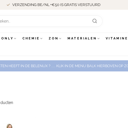
VERZENDING BE/NL +€50 IS GRATIS VERSTUURD
 ONLY
CHEMIE
ZON
MATERIALEN
VITAMIN
EN HEEFT IN DE BELENUX ? ..... KLIK IN DE MENU BALK HIERBOVEN OP
ducten