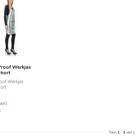
roof Werkjas
chort
of Werkjas
ort
raad
k
Toon
1
-
1
van 1