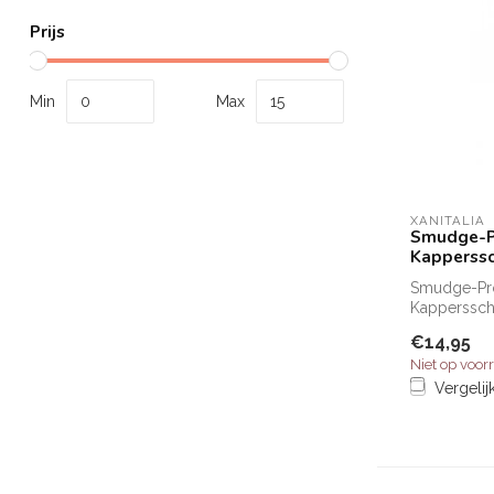
Prijs
Min
Max
XANITALIA
Smudge-P
Kapperss
Smudge-Pro
Kapperssch
€14,95
Niet op voor
Vergelij