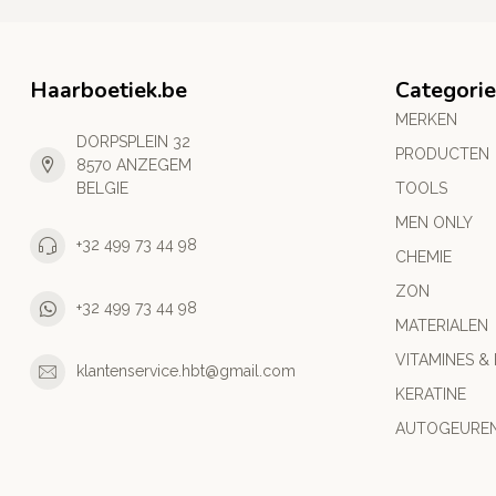
Haarboetiek.be
Categori
MERKEN
DORPSPLEIN 32
PRODUCTEN
8570 ANZEGEM
BELGIE
TOOLS
MEN ONLY
+32 499 73 44 98
CHEMIE
ZON
+32 499 73 44 98
MATERIALEN
VITAMINES &
klantenservice.hbt@gmail.com
KERATINE
AUTOGEURE