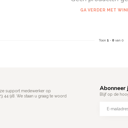
GA VERDER MET WIN
Toon
1
-
0
van 0
Abonneer j
 onze support medewerker op
Blijf op de hoo
73 44 98. We staan u graag te woord