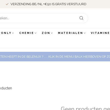
VERZENDING BE/NL +€50 IS GRATIS VERSTUURD
 ONLY
CHEMIE
ZON
MATERIALEN
VITAMIN
EN HEEFT IN DE BELENUX ? ..... KLIK IN DE MENU BALK HIERBOVEN OP
oducten
Geen producten g