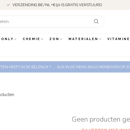
VERZENDING BE/NL +€50 IS GRATIS VERSTUURD
 ONLY
CHEMIE
ZON
MATERIALEN
VITAMIN
EN HEEFT IN DE BELENUX ? ..... KLIK IN DE MENU BALK HIERBOVEN OP
oducten
Geen producten g