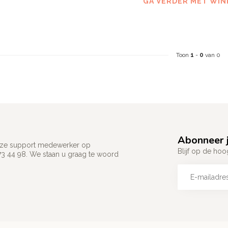
GA VERDER MET WIN
Toon
1
-
0
van 0
Abonneer j
 onze support medewerker op
Blijf op de hoo
73 44 98. We staan u graag te woord