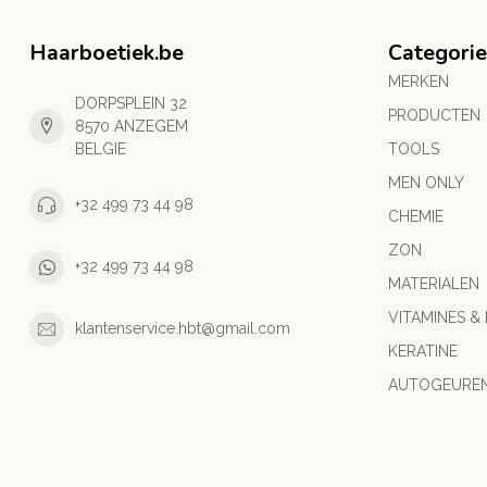
Haarboetiek.be
Categori
MERKEN
DORPSPLEIN 32
PRODUCTEN
8570 ANZEGEM
BELGIE
TOOLS
MEN ONLY
+32 499 73 44 98
CHEMIE
ZON
+32 499 73 44 98
MATERIALEN
VITAMINES &
klantenservice.hbt@gmail.com
KERATINE
AUTOGEURE