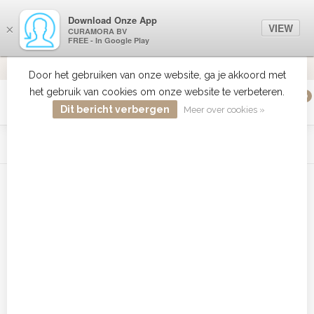
Download Onze App
VIEW
×
CURAMORA BV
FREE - In Google Play
VERZENDI
MEER DAN 18 JAAR ERVARING
9.2
VERSTUU
Door het gebruiken van onze website, ga je akkoord met
het gebruik van cookies om onze website te verbeteren.
0
MENU
Dit bericht verbergen
Meer over cookies »
WIST JE DAT HAARBOETIEK DE GROOTSTE COLLECTIE ZON
PRODUCTEN HEEFT IN DE BELENUX ? ..... KLIK IN DE MENU
BALK HIERBOVEN OP ZON EN ONTDEK ZE ALLEMAAL
Home
/
Merken
/
LEVEL3
Filters