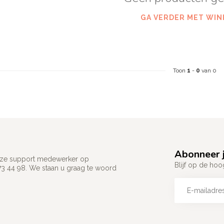
GA VERDER MET WIN
Toon
1
-
0
van 0
Abonneer j
 onze support medewerker op
Blijf op de hoo
73 44 98. We staan u graag te woord