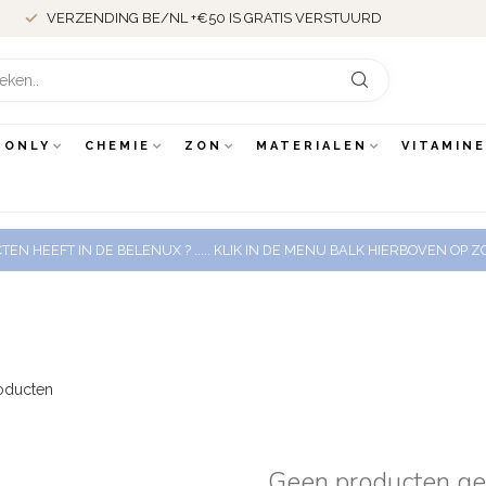
VERZENDING BE/NL +€50 IS GRATIS VERSTUURD
 ONLY
CHEMIE
ZON
MATERIALEN
VITAMIN
EN HEEFT IN DE BELENUX ? ..... KLIK IN DE MENU BALK HIERBOVEN OP
oducten
Geen producten g