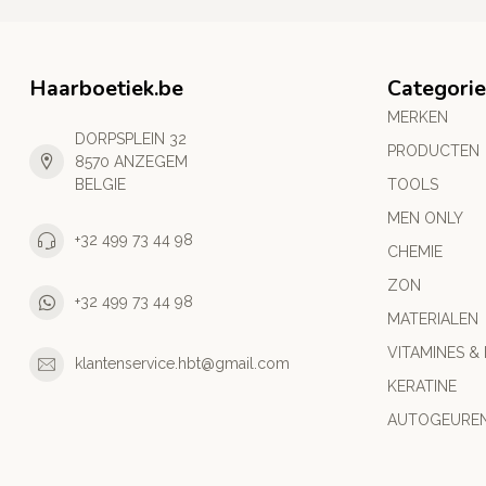
Haarboetiek.be
Categori
MERKEN
DORPSPLEIN 32
PRODUCTEN
8570 ANZEGEM
BELGIE
TOOLS
MEN ONLY
+32 499 73 44 98
CHEMIE
ZON
+32 499 73 44 98
MATERIALEN
VITAMINES &
klantenservice.hbt@gmail.com
KERATINE
AUTOGEURE