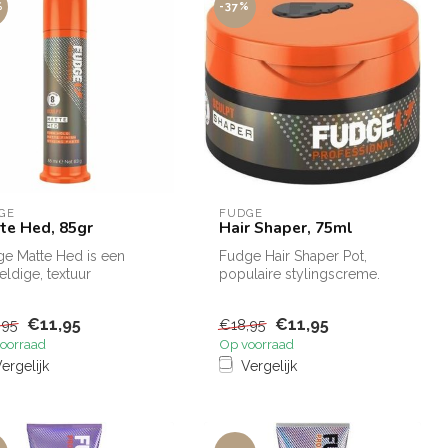
%
-37%
GE
FUDGE
te Hed, 85gr
Hair Shaper, 75ml
e Matte Hed is een
Fudge Hair Shaper Pot,
ldige, textuur
populaire stylingscreme.
terkende, matte pasta
Fudge Hair Shaper Pot, best
een zeer...
verk...
€11,95
€11,95
,95
€18,95
oorraad
Op voorraad
ergelijk
Vergelijk