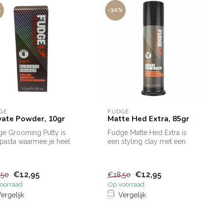
%
-30%
GE
FUDGE
vate Powder, 10gr
Matte Hed Extra, 85gr
e Grooming Putty is
Fudge Matte Hed Extra is
pasta waarmee je heel
een styling clay met een
oudig je haar kan stylen.
extreem sterke holdfactor.
Fud...
€12,95
€12,95
,50
€18,50
oorraad
Op voorraad
ergelijk
Vergelijk