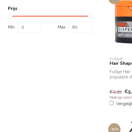
Prijs
Min
Max
FUDGE
Hair Shap
Fudge Hair 
populaire s
Fudge Hair 
verk...
€5
€9,95
Niet op voor
Vergelij
-33%