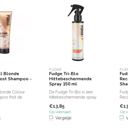
FUDGE
FUD
ll Blonde
Fudge Tri-Blo
Fud
oost Shampoo -
Hittebeschermende
Rec
Spray 150 ml
Sha
Blonde Colour
De Fudge Tri-Bio is een
Fud
poo frist de
hittebeschermende spray
Rec
rachtig op, de
die het haar voorbereid op
250m
€13,85
€13
de st...
besc
Op voorraad
Op v
k
Vergelijk
V