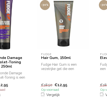
-30%
-30
FUDGE
FUD
onde Damage
Hair Gum, 150ml
Ele
olet-Toning
Fudge Hair Gum is een
Fudg
 250ml
vezelrijke gel die een
een 
Blonde Damage
extreme versteviging geeft
eenv
et-Toning is een
aan alle...
...
shampoo van
2,95
€12,95
€18,50
€18
raad
Op voorraad
Op v
k
Vergelijk
V