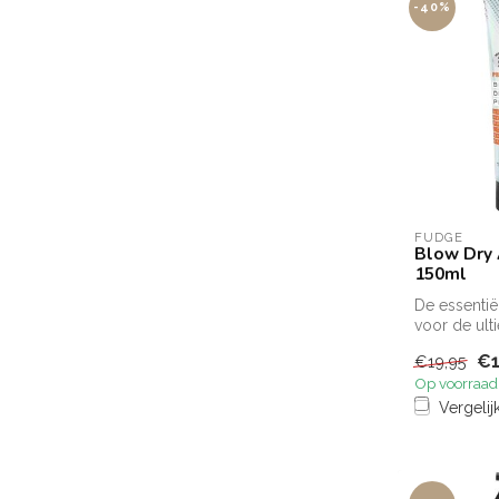
-40%
FUDGE
Blow Dry 
150ml
De essentië
voor de ult
blow dry. F
€1
€19,95
Op voorraad
Vergelij