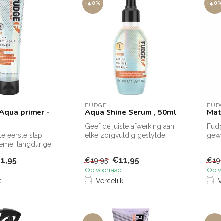
-40%
-40
FUDGE
FUD
Aqua primer -
Aqua Shine Serum , 50ml
Mat
Geef de juiste afwerking aan
Fudg
le eerste stap
elke zorgvuldig gestylde
gewe
ieme, langdurige
look met de Fudge Aqua
vers
öhn het product...
Shi...
met 
1,95
€11,95
€19,95
€19
Op voorraad
Op v
k
Vergelijk
V