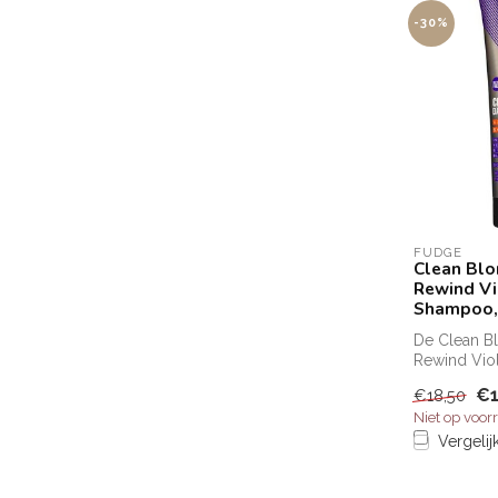
-30%
FUDGE
Clean Bl
Rewind Vi
Shampoo,
De Clean 
Rewind Viol
krachtige 
€1
€18,50
Fudge. ...
Niet op voor
Vergelij