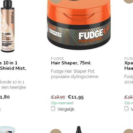
FUDGE
FUD
 10 in 1
Hair Shaper, 75ml
Xpa
Shield Mist,
Haa
Fudge Hair Shaper Pot,
populaire stylingscreme.
Fud
londe 10 in 1
Fudge Hair Shaper Pot, best
200m
 een heerlijke
verk...
hold
onele leave-in
bewe
1,80
€11,95
€18,95
€18
Op voorraad
Op v
k
Vergelijk
V