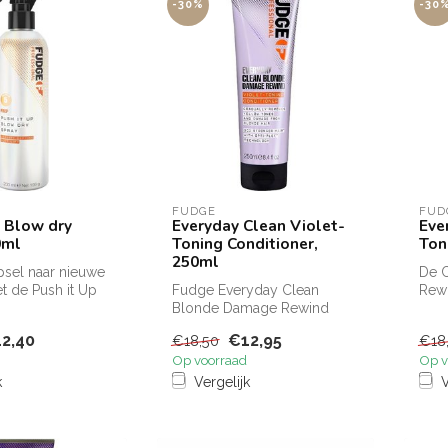
-30%
-30
FUDGE
FUD
p Blow dry
Everyday Clean Violet-
Eve
0ml
Toning Conditioner,
Ton
250ml
psel naar nieuwe
De 
t de Push it Up
Fudge Everyday Clean
Rewi
ay! Push it Up...
Blonde Damage Rewind
krac
Violet Conditioner is
Fudge
2,40
€12,95
€18,50
€18
ontworpen voor d...
Op voorraad
Op v
k
Vergelijk
V