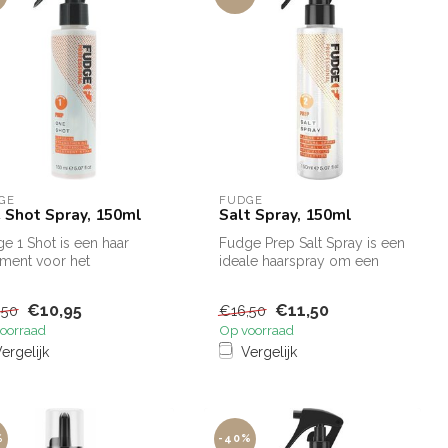
GE
FUDGE
 Shot Spray, 150ml
Salt Spray, 150ml
e 1 Shot is een haar
Fudge Prep Salt Spray is een
tment voor het
ideale haarspray om een
chermen van gekleurd
warrige “out-of-bed”-look
. Wannee...
o...
€10,95
€11,50
,50
€16,50
oorraad
Op voorraad
ergelijk
Vergelijk
%
-40%