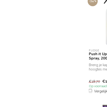
-34%
FUDGE
Push it U
Spray, 20
Breng je ka
hoogtes me
Blow dry Spr
€1
€18,70
Op voorraad
Vergelij