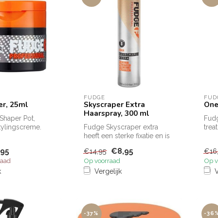
FUDGE
FUD
er, 25ml
Skyscraper Extra
One
Haarspray, 300 ml
Shaper Pot,
Fudg
tylingscreme.
Fudge Skyscraper extra
trea
Shaper Pot, best
heeft een sterke fixatie en is
bes
dus ideaal voor kapsels di...
haar
,95
€8,95
€14,95
€16
raad
Op voorraad
Op v
k
Vergelijk
V
-37%
-36