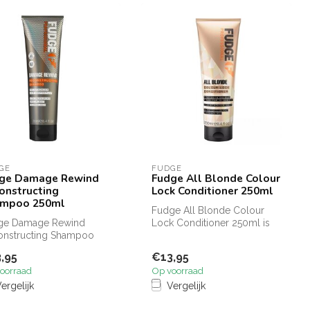
GE
FUDGE
ge Damage Rewind
Fudge All Blonde Colour
onstructing
Lock Conditioner 250ml
mpoo 250ml
Fudge All Blonde Colour
ge Damage Rewind
Lock Conditioner 250ml is
onstructing Shampoo
een kleurbeschermende
l is een shampoo die
conditio...
,95
€13,95
hadigt h...
oorraad
Op voorraad
ergelijk
Vergelijk