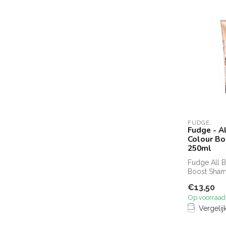
FUDGE
Fudge - A
Colour B
250ml
Fudge All 
Boost Sham
haarkleur p
€13,50
shampoo...
Op voorraad
Vergelij