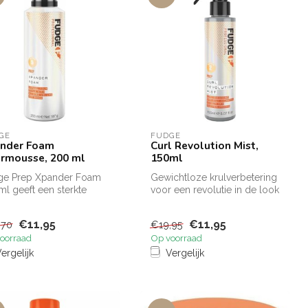
GE
FUDGE
nder Foam
Curl Revolution Mist,
rmousse, 200 ml
150ml
ge Prep Xpander Foam
Gewichtloze krulverbetering
l geeft een sterkte
voor een revolutie in de look
 en natuurlijke
& feel van je krullen....
ging aan...
€11,95
€11,95
,70
€19,95
oorraad
Op voorraad
ergelijk
Vergelijk