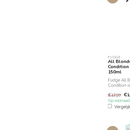
FUDGE
All Blonde
Condition 
150ml
Fudge All B
Condition is
multifuncti
€1
€17,50
sp...
Op voorraad
Vergelij