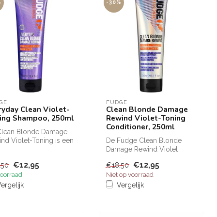
%
-30%
GE
FUDGE
ryday Clean Violet-
Clean Blonde Damage
ing Shampoo, 250ml
Rewind Violet-Toning
Conditioner, 250ml
Clean Blonde Damage
nd Violet-Toning is een
De Fudge Clean Blonde
htige shampoo van
Damage Rewind Violet
. ...
Conditioner bevat veel violet
€12,95
€12,95
,50
€18,50
pigment...
oorraad
Niet op voorraad
ergelijk
Vergelijk