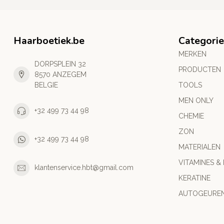
Haarboetiek.be
Categori
MERKEN
DORPSPLEIN 32
PRODUCTEN
8570 ANZEGEM
BELGIE
TOOLS
MEN ONLY
+32 499 73 44 98
CHEMIE
ZON
+32 499 73 44 98
MATERIALEN
VITAMINES &
klantenservice.hbt@gmail.com
KERATINE
AUTOGEURE