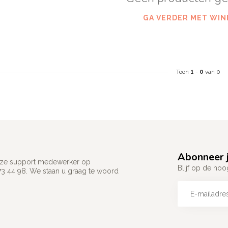
GA VERDER MET WIN
Toon
1
-
0
van 0
Abonneer j
 onze support medewerker op
Blijf op de hoo
73 44 98. We staan u graag te woord