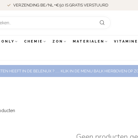
VERZENDING BE/NL +€50 IS GRATIS VERSTUURD
 ONLY
CHEMIE
ZON
MATERIALEN
VITAMIN
EN HEEFT IN DE BELENUX ? ..... KLIK IN DE MENU BALK HIERBOVEN OP
oducten
Geen producten g