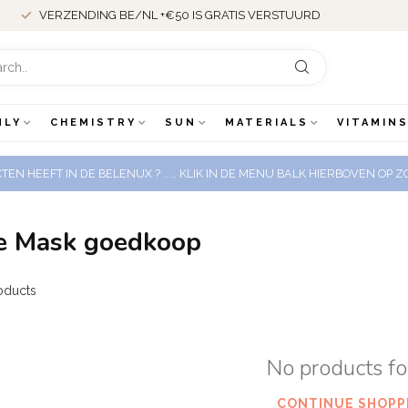
VERZENDING BE/NL +€50 IS GRATIS VERSTUURD
NLY
CHEMISTRY
SUN
MATERIALS
VITAMINS
EN HEEFT IN DE BELENUX ? ..... KLIK IN DE MENU BALK HIERBOVEN OP
re Mask goedkoop
oducts
No products f
CONTINUE SHOPP