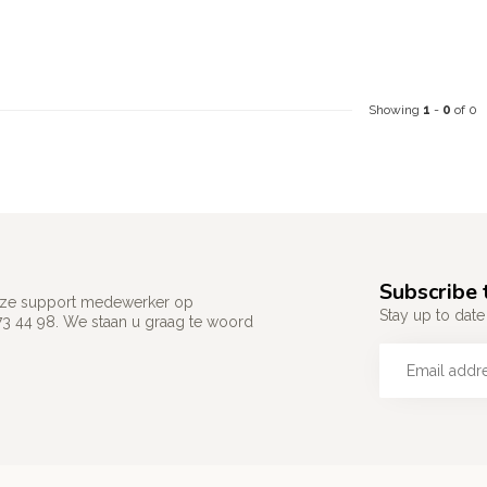
Showing
1
-
0
of 0
Subscribe 
 onze support medewerker op
Stay up to date 
73 44 98. We staan u graag te woord